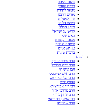
שלום עליכם
ברכת העסק
מזמור לתודה
מודים דרבנן
שיר למעלות
נשמת כל חי
תיקון הכללי
קדיש על ישראל
האש שלי
פטום הקטורת
פותח את ידיך
12 השבטים
ברכות שונות
רבנים
הרב עובדיה יוסף
הרב יורם אברג'ל
הבן איש חי
הרב חיים קנייבסקי
הרבי מליובאוויטש
החפץ חיים
רבי דוד אבוחצירא
הרב מרדכי אליהו
הרב יצחק כדורי
רבי שמעון בר יוחאי
הרב שטיינמן