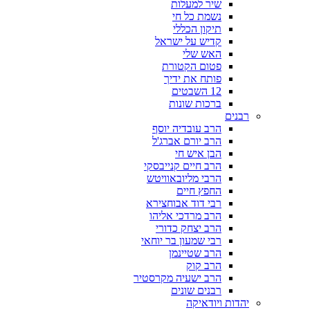
שיר למעלות
נשמת כל חי
תיקון הכללי
קדיש על ישראל
האש שלי
פטום הקטורת
פותח את ידיך
12 השבטים
ברכות שונות
רבנים
הרב עובדיה יוסף
הרב יורם אברג'ל
הבן איש חי
הרב חיים קנייבסקי
הרבי מליובאוויטש
החפץ חיים
רבי דוד אבוחצירא
הרב מרדכי אליהו
הרב יצחק כדורי
רבי שמעון בר יוחאי
הרב שטיינמן
הרב קוק
הרב ישעיה מקרסטיר
רבנים שונים
יהדות ויודאיקה