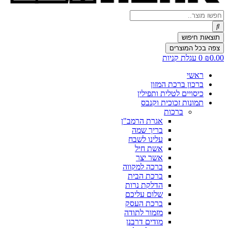
Search
...
תוצאות חיפוש
צפה בכל המוצרים
0.00
₪
0
עגלת קניות
ראשי
ברכון ברכת המזון
כיסויים לטלית ותפילין
תמונות זכוכית וקנבס
ברכות
אגרת הרמב"ן
בריך שמה
עלינו לשבח
אשת חיל
אשר יצר
ברכה למקווה
ברכת הבית
הדלקת נרות
שלום עליכם
ברכת העסק
מזמור לתודה
מודים דרבנן