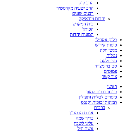
הרב קוק
הרב ישעיה מקרסטיר
רבנים שונים
יהדות ויודאיקה
בית המקדש
הכותל
תמונות יהדות
בלוק אקרילי
כוסות קידוש
מגשי חלה
נטלות
סט חלקה
סט בר מצווה
פמוטים
צור קשר
ראשי
ברכון ברכת המזון
כיסויים לטלית ותפילין
תמונות זכוכית וקנבס
ברכות
אגרת הרמב"ן
בריך שמה
עלינו לשבח
אשת חיל