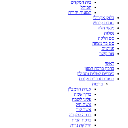
בית המקדש
הכותל
תמונות יהדות
בלוק אקרילי
כוסות קידוש
מגשי חלה
נטלות
סט חלקה
סט בר מצווה
פמוטים
צור קשר
ראשי
ברכון ברכת המזון
כיסויים לטלית ותפילין
תמונות זכוכית וקנבס
ברכות
אגרת הרמב"ן
בריך שמה
עלינו לשבח
אשת חיל
אשר יצר
ברכה למקווה
ברכת הבית
הדלקת נרות