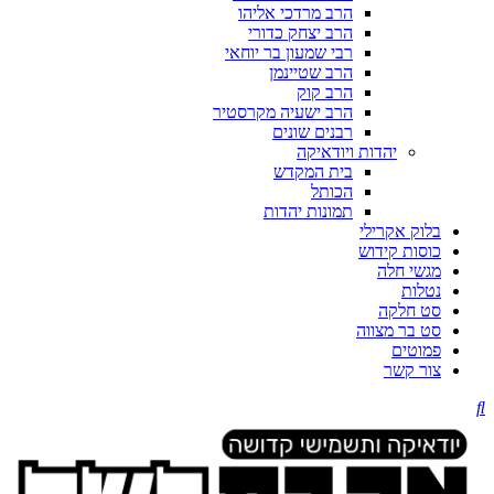
הרב מרדכי אליהו
הרב יצחק כדורי
רבי שמעון בר יוחאי
הרב שטיינמן
הרב קוק
הרב ישעיה מקרסטיר
רבנים שונים
יהדות ויודאיקה
בית המקדש
הכותל
תמונות יהדות
בלוק אקרילי
כוסות קידוש
מגשי חלה
נטלות
סט חלקה
סט בר מצווה
פמוטים
צור קשר