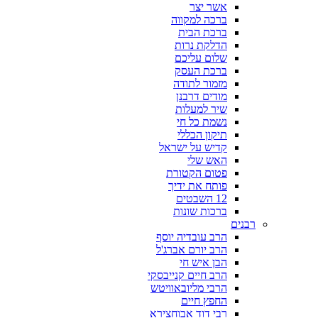
אשר יצר
ברכה למקווה
ברכת הבית
הדלקת נרות
שלום עליכם
ברכת העסק
מזמור לתודה
מודים דרבנן
שיר למעלות
נשמת כל חי
תיקון הכללי
קדיש על ישראל
האש שלי
פטום הקטורת
פותח את ידיך
12 השבטים
ברכות שונות
רבנים
הרב עובדיה יוסף
הרב יורם אברג'ל
הבן איש חי
הרב חיים קנייבסקי
הרבי מליובאוויטש
החפץ חיים
רבי דוד אבוחצירא