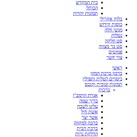
בית המקדש
הכותל
תמונות יהדות
בלוק אקרילי
כוסות קידוש
מגשי חלה
נטלות
סט חלקה
סט בר מצווה
פמוטים
צור קשר
ראשי
ברכון ברכת המזון
כיסויים לטלית ותפילין
תמונות זכוכית וקנבס
ברכות
אגרת הרמב"ן
בריך שמה
עלינו לשבח
אשת חיל
אשר יצר
ברכה למקווה
ברכת הבית
הדלקת נרות