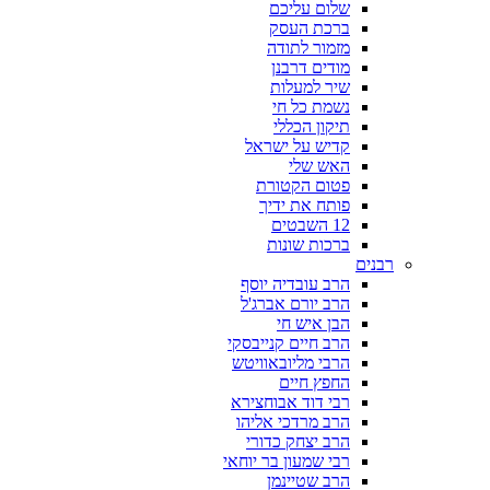
שלום עליכם
ברכת העסק
מזמור לתודה
מודים דרבנן
שיר למעלות
נשמת כל חי
תיקון הכללי
קדיש על ישראל
האש שלי
פטום הקטורת
פותח את ידיך
12 השבטים
ברכות שונות
רבנים
הרב עובדיה יוסף
הרב יורם אברג'ל
הבן איש חי
הרב חיים קנייבסקי
הרבי מליובאוויטש
החפץ חיים
רבי דוד אבוחצירא
הרב מרדכי אליהו
הרב יצחק כדורי
רבי שמעון בר יוחאי
הרב שטיינמן