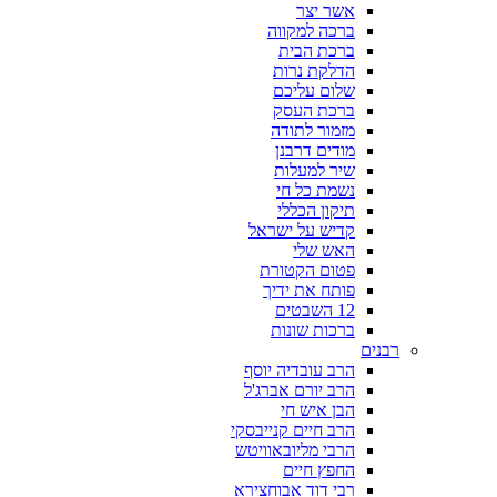
אשר יצר
ברכה למקווה
ברכת הבית
הדלקת נרות
שלום עליכם
ברכת העסק
מזמור לתודה
מודים דרבנן
שיר למעלות
נשמת כל חי
תיקון הכללי
קדיש על ישראל
האש שלי
פטום הקטורת
פותח את ידיך
12 השבטים
ברכות שונות
רבנים
הרב עובדיה יוסף
הרב יורם אברג'ל
הבן איש חי
הרב חיים קנייבסקי
הרבי מליובאוויטש
החפץ חיים
רבי דוד אבוחצירא