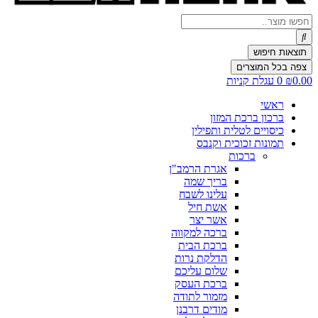
Search
...
תוצאות חיפוש
צפה בכל המוצרים
0.00
₪
0
עגלת קניות
ראשי
ברכון ברכת המזון
כיסויים לטלית ותפילין
תמונות זכוכית וקנבס
ברכות
אגרת הרמב"ן
בריך שמה
עלינו לשבח
אשת חיל
אשר יצר
ברכה למקווה
ברכת הבית
הדלקת נרות
שלום עליכם
ברכת העסק
מזמור לתודה
מודים דרבנן