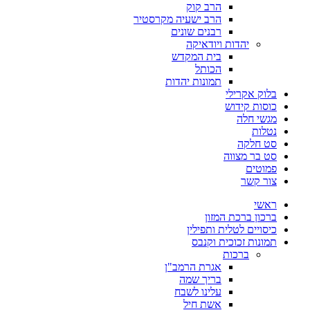
הרב קוק
הרב ישעיה מקרסטיר
רבנים שונים
יהדות ויודאיקה
בית המקדש
הכותל
תמונות יהדות
בלוק אקרילי
כוסות קידוש
מגשי חלה
נטלות
סט חלקה
סט בר מצווה
פמוטים
צור קשר
ראשי
ברכון ברכת המזון
כיסויים לטלית ותפילין
תמונות זכוכית וקנבס
ברכות
אגרת הרמב"ן
בריך שמה
עלינו לשבח
אשת חיל