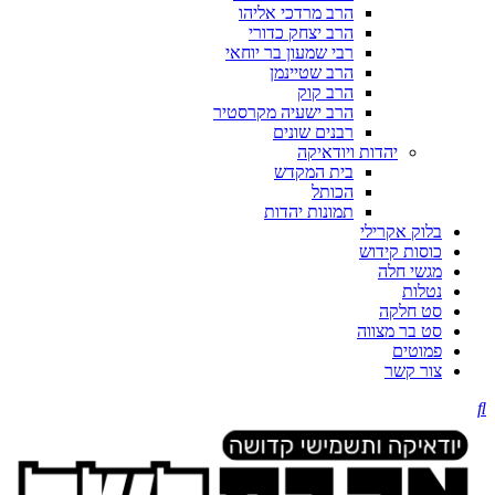
הרב מרדכי אליהו
הרב יצחק כדורי
רבי שמעון בר יוחאי
הרב שטיינמן
הרב קוק
הרב ישעיה מקרסטיר
רבנים שונים
יהדות ויודאיקה
בית המקדש
הכותל
תמונות יהדות
בלוק אקרילי
כוסות קידוש
מגשי חלה
נטלות
סט חלקה
סט בר מצווה
פמוטים
צור קשר