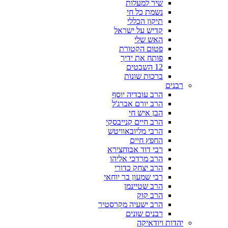
שיר למעלות
נשמת כל חי
תיקון הכללי
קדיש על ישראל
האש שלי
פטום הקטורת
פותח את ידיך
12 השבטים
ברכות שונות
רבנים
הרב עובדיה יוסף
הרב יורם אברג'ל
הבן איש חי
הרב חיים קנייבסקי
הרבי מליובאוויטש
החפץ חיים
רבי דוד אבוחצירא
הרב מרדכי אליהו
הרב יצחק כדורי
רבי שמעון בר יוחאי
הרב שטיינמן
הרב קוק
הרב ישעיה מקרסטיר
רבנים שונים
יהדות ויודאיקה