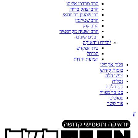
הרב מרדכי אליהו
הרב יצחק כדורי
רבי שמעון בר יוחאי
הרב שטיינמן
הרב קוק
הרב ישעיה מקרסטיר
רבנים שונים
יהדות ויודאיקה
בית המקדש
הכותל
תמונות יהדות
בלוק אקרילי
כוסות קידוש
מגשי חלה
נטלות
סט חלקה
סט בר מצווה
פמוטים
צור קשר