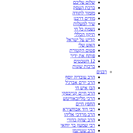
שלום עליכם
ברכת העסק
מזמור לתודה
מודים דרבנן
שיר למעלות
נשמת כל חי
תיקון הכללי
קדיש על ישראל
האש שלי
פטום הקטורת
פותח את ידיך
12 השבטים
ברכות שונות
רבנים
הרב עובדיה יוסף
הרב יורם אברג'ל
הבן איש חי
הרב חיים קנייבסקי
הרבי מליובאוויטש
החפץ חיים
רבי דוד אבוחצירא
הרב מרדכי אליהו
הרב יצחק כדורי
רבי שמעון בר יוחאי
הרב שטיינמן