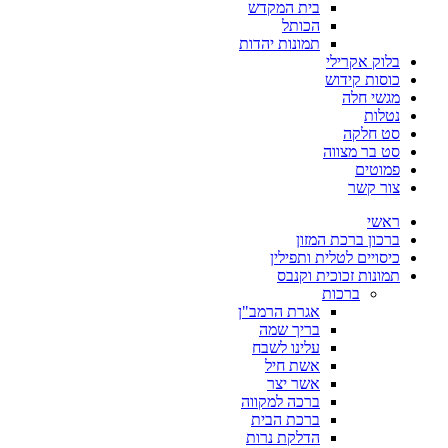
בית המקדש
הכותל
תמונות יהדות
בלוק אקרילי
כוסות קידוש
מגשי חלה
נטלות
סט חלקה
סט בר מצווה
פמוטים
צור קשר
ראשי
ברכון ברכת המזון
כיסויים לטלית ותפילין
תמונות זכוכית וקנבס
ברכות
אגרת הרמב"ן
בריך שמה
עלינו לשבח
אשת חיל
אשר יצר
ברכה למקווה
ברכת הבית
הדלקת נרות