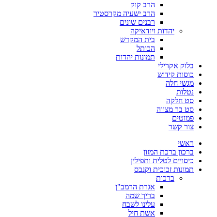
הרב קוק
הרב ישעיה מקרסטיר
רבנים שונים
יהדות ויודאיקה
בית המקדש
הכותל
תמונות יהדות
בלוק אקרילי
כוסות קידוש
מגשי חלה
נטלות
סט חלקה
סט בר מצווה
פמוטים
צור קשר
ראשי
ברכון ברכת המזון
כיסויים לטלית ותפילין
תמונות זכוכית וקנבס
ברכות
אגרת הרמב"ן
בריך שמה
עלינו לשבח
אשת חיל