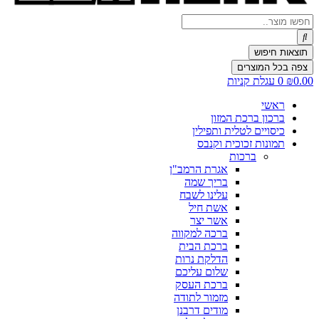
Search
...
תוצאות חיפוש
צפה בכל המוצרים
0.00
₪
0
עגלת קניות
ראשי
ברכון ברכת המזון
כיסויים לטלית ותפילין
תמונות זכוכית וקנבס
ברכות
אגרת הרמב"ן
בריך שמה
עלינו לשבח
אשת חיל
אשר יצר
ברכה למקווה
ברכת הבית
הדלקת נרות
שלום עליכם
ברכת העסק
מזמור לתודה
מודים דרבנן