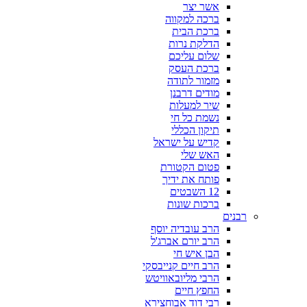
אשר יצר
ברכה למקווה
ברכת הבית
הדלקת נרות
שלום עליכם
ברכת העסק
מזמור לתודה
מודים דרבנן
שיר למעלות
נשמת כל חי
תיקון הכללי
קדיש על ישראל
האש שלי
פטום הקטורת
פותח את ידיך
12 השבטים
ברכות שונות
רבנים
הרב עובדיה יוסף
הרב יורם אברג'ל
הבן איש חי
הרב חיים קנייבסקי
הרבי מליובאוויטש
החפץ חיים
רבי דוד אבוחצירא