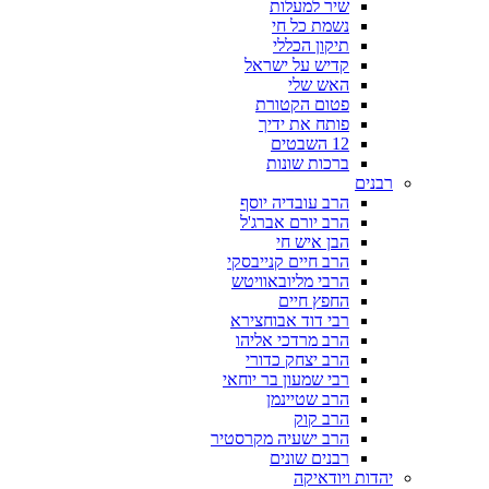
שיר למעלות
נשמת כל חי
תיקון הכללי
קדיש על ישראל
האש שלי
פטום הקטורת
פותח את ידיך
12 השבטים
ברכות שונות
רבנים
הרב עובדיה יוסף
הרב יורם אברג'ל
הבן איש חי
הרב חיים קנייבסקי
הרבי מליובאוויטש
החפץ חיים
רבי דוד אבוחצירא
הרב מרדכי אליהו
הרב יצחק כדורי
רבי שמעון בר יוחאי
הרב שטיינמן
הרב קוק
הרב ישעיה מקרסטיר
רבנים שונים
יהדות ויודאיקה