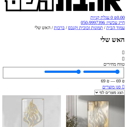
0.00
₪
0
עגלת קניות
חייג עכשיו: 050-9997396
עמוד הבית
/
תמונות זכוכית וקנבס
/
ברכות
/ האש שלי
האש שלי
טווח מחירים
69
₪
—
69
₪
סנן מוצרים