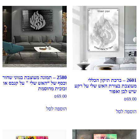
2580 – תמונה מעוצבת בגווני שחור
2601 – ברכת תיקון הכללי
וכסף של “האש שלי " על קנבס או
מעוצבת בצורת האש שלי על רקע
זכוכית מחוסמת
שיש לבן ואפור
₪
69.00
₪
69.00
הוספה לסל
הוספה לסל