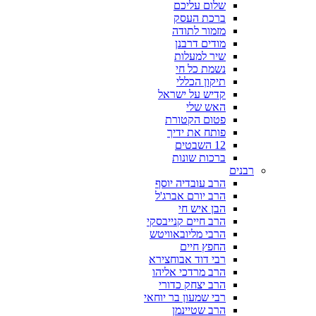
שלום עליכם
ברכת העסק
מזמור לתודה
מודים דרבנן
שיר למעלות
נשמת כל חי
תיקון הכללי
קדיש על ישראל
האש שלי
פטום הקטורת
פותח את ידיך
12 השבטים
ברכות שונות
רבנים
הרב עובדיה יוסף
הרב יורם אברג'ל
הבן איש חי
הרב חיים קנייבסקי
הרבי מליובאוויטש
החפץ חיים
רבי דוד אבוחצירא
הרב מרדכי אליהו
הרב יצחק כדורי
רבי שמעון בר יוחאי
הרב שטיינמן