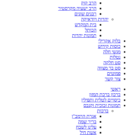
הרב קוק
הרב ישעיה מקרסטיר
רבנים שונים
יהדות ויודאיקה
בית המקדש
הכותל
תמונות יהדות
בלוק אקרילי
כוסות קידוש
מגשי חלה
נטלות
סט חלקה
סט בר מצווה
פמוטים
צור קשר
ראשי
ברכון ברכת המזון
כיסויים לטלית ותפילין
תמונות זכוכית וקנבס
ברכות
אגרת הרמב"ן
בריך שמה
עלינו לשבח
אשת חיל