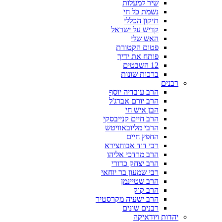
שיר למעלות
נשמת כל חי
תיקון הכללי
קדיש על ישראל
האש שלי
פטום הקטורת
פותח את ידיך
12 השבטים
ברכות שונות
רבנים
הרב עובדיה יוסף
הרב יורם אברג'ל
הבן איש חי
הרב חיים קנייבסקי
הרבי מליובאוויטש
החפץ חיים
רבי דוד אבוחצירא
הרב מרדכי אליהו
הרב יצחק כדורי
רבי שמעון בר יוחאי
הרב שטיינמן
הרב קוק
הרב ישעיה מקרסטיר
רבנים שונים
יהדות ויודאיקה