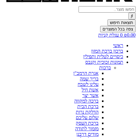
Search
...
תוצאות חיפוש
צפה בכל המוצרים
0.00
₪
0
עגלת קניות
ראשי
ברכון ברכת המזון
כיסויים לטלית ותפילין
תמונות זכוכית וקנבס
ברכות
אגרת הרמב"ן
בריך שמה
עלינו לשבח
אשת חיל
אשר יצר
ברכה למקווה
ברכת הבית
הדלקת נרות
שלום עליכם
ברכת העסק
מזמור לתודה
מודים דרבנן