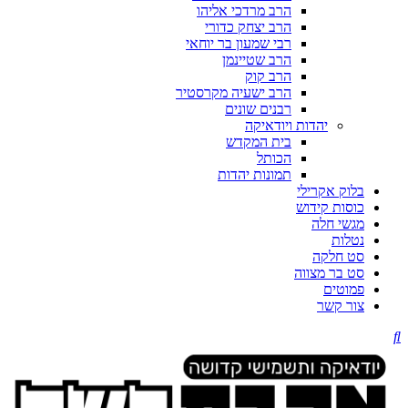
הרב מרדכי אליהו
הרב יצחק כדורי
רבי שמעון בר יוחאי
הרב שטיינמן
הרב קוק
הרב ישעיה מקרסטיר
רבנים שונים
יהדות ויודאיקה
בית המקדש
הכותל
תמונות יהדות
בלוק אקרילי
כוסות קידוש
מגשי חלה
נטלות
סט חלקה
סט בר מצווה
פמוטים
צור קשר