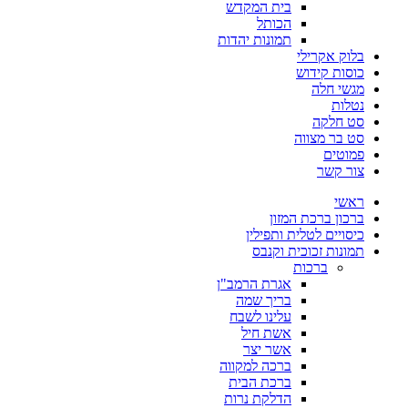
בית המקדש
הכותל
תמונות יהדות
בלוק אקרילי
כוסות קידוש
מגשי חלה
נטלות
סט חלקה
סט בר מצווה
פמוטים
צור קשר
ראשי
ברכון ברכת המזון
כיסויים לטלית ותפילין
תמונות זכוכית וקנבס
ברכות
אגרת הרמב"ן
בריך שמה
עלינו לשבח
אשת חיל
אשר יצר
ברכה למקווה
ברכת הבית
הדלקת נרות