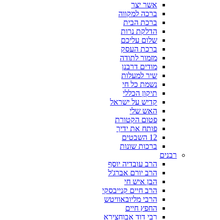
אשר יצר
ברכה למקווה
ברכת הבית
הדלקת נרות
שלום עליכם
ברכת העסק
מזמור לתודה
מודים דרבנן
שיר למעלות
נשמת כל חי
תיקון הכללי
קדיש על ישראל
האש שלי
פטום הקטורת
פותח את ידיך
12 השבטים
ברכות שונות
רבנים
הרב עובדיה יוסף
הרב יורם אברג'ל
הבן איש חי
הרב חיים קנייבסקי
הרבי מליובאוויטש
החפץ חיים
רבי דוד אבוחצירא