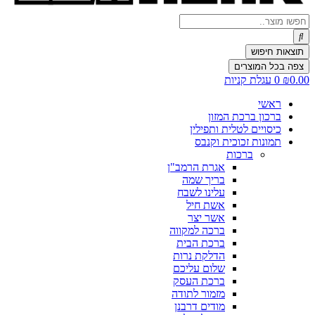
Search
...
תוצאות חיפוש
צפה בכל המוצרים
0.00
₪
0
עגלת קניות
ראשי
ברכון ברכת המזון
כיסויים לטלית ותפילין
תמונות זכוכית וקנבס
ברכות
אגרת הרמב"ן
בריך שמה
עלינו לשבח
אשת חיל
אשר יצר
ברכה למקווה
ברכת הבית
הדלקת נרות
שלום עליכם
ברכת העסק
מזמור לתודה
מודים דרבנן