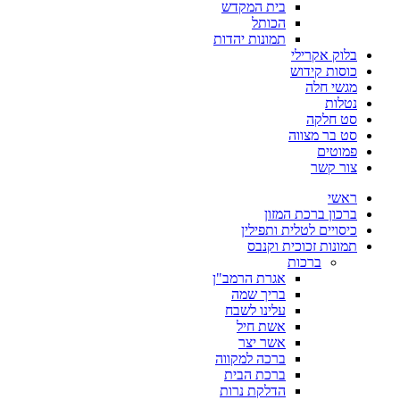
בית המקדש
הכותל
תמונות יהדות
בלוק אקרילי
כוסות קידוש
מגשי חלה
נטלות
סט חלקה
סט בר מצווה
פמוטים
צור קשר
ראשי
ברכון ברכת המזון
כיסויים לטלית ותפילין
תמונות זכוכית וקנבס
ברכות
אגרת הרמב"ן
בריך שמה
עלינו לשבח
אשת חיל
אשר יצר
ברכה למקווה
ברכת הבית
הדלקת נרות