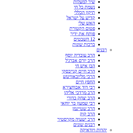
שיר למעלות
נשמת כל חי
תיקון הכללי
קדיש על ישראל
האש שלי
פטום הקטורת
פותח את ידיך
12 השבטים
ברכות שונות
רבנים
הרב עובדיה יוסף
הרב יורם אברג'ל
הבן איש חי
הרב חיים קנייבסקי
הרבי מליובאוויטש
החפץ חיים
רבי דוד אבוחצירא
הרב מרדכי אליהו
הרב יצחק כדורי
רבי שמעון בר יוחאי
הרב שטיינמן
הרב קוק
הרב ישעיה מקרסטיר
רבנים שונים
יהדות ויודאיקה