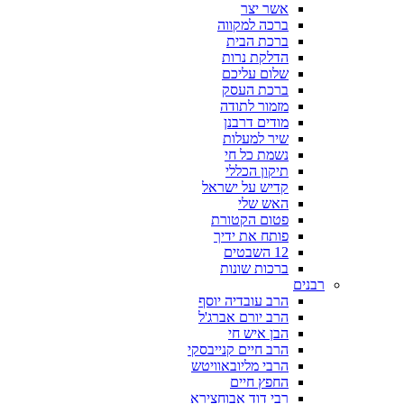
אשר יצר
ברכה למקווה
ברכת הבית
הדלקת נרות
שלום עליכם
ברכת העסק
מזמור לתודה
מודים דרבנן
שיר למעלות
נשמת כל חי
תיקון הכללי
קדיש על ישראל
האש שלי
פטום הקטורת
פותח את ידיך
12 השבטים
ברכות שונות
רבנים
הרב עובדיה יוסף
הרב יורם אברג'ל
הבן איש חי
הרב חיים קנייבסקי
הרבי מליובאוויטש
החפץ חיים
רבי דוד אבוחצירא