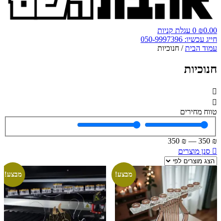
0.00
₪
0
עגלת קניות
חייג עכשיו: 050-9997396
עמוד הבית
/ חנוכיות
חנוכיות
טווח מחירים
350
₪
—
350
₪
סנן מוצרים
מבצע!
מבצע!