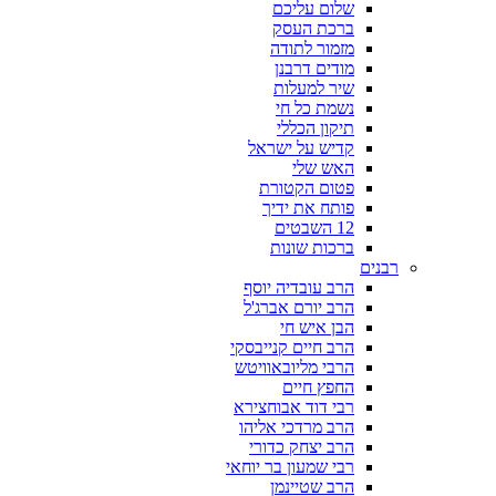
שלום עליכם
ברכת העסק
מזמור לתודה
מודים דרבנן
שיר למעלות
נשמת כל חי
תיקון הכללי
קדיש על ישראל
האש שלי
פטום הקטורת
פותח את ידיך
12 השבטים
ברכות שונות
רבנים
הרב עובדיה יוסף
הרב יורם אברג'ל
הבן איש חי
הרב חיים קנייבסקי
הרבי מליובאוויטש
החפץ חיים
רבי דוד אבוחצירא
הרב מרדכי אליהו
הרב יצחק כדורי
רבי שמעון בר יוחאי
הרב שטיינמן