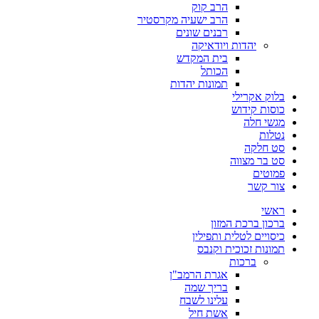
הרב קוק
הרב ישעיה מקרסטיר
רבנים שונים
יהדות ויודאיקה
בית המקדש
הכותל
תמונות יהדות
בלוק אקרילי
כוסות קידוש
מגשי חלה
נטלות
סט חלקה
סט בר מצווה
פמוטים
צור קשר
ראשי
ברכון ברכת המזון
כיסויים לטלית ותפילין
תמונות זכוכית וקנבס
ברכות
אגרת הרמב"ן
בריך שמה
עלינו לשבח
אשת חיל