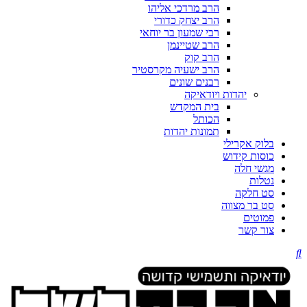
הרב מרדכי אליהו
הרב יצחק כדורי
רבי שמעון בר יוחאי
הרב שטיינמן
הרב קוק
הרב ישעיה מקרסטיר
רבנים שונים
יהדות ויודאיקה
בית המקדש
הכותל
תמונות יהדות
בלוק אקרילי
כוסות קידוש
מגשי חלה
נטלות
סט חלקה
סט בר מצווה
פמוטים
צור קשר