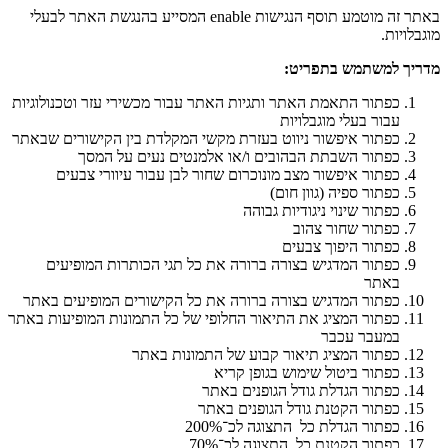
באתר זה מוטמע תוסף הנגישות enable המסייע בהנגשת האתר לבעלי
מוגבלויות.
מדריך למשתמש בתפריט
:
כפתור התאמת האתר ותגיות האתר עבור מכשירי עזר וטכנולוגיות
עבור בעלי מוגבלויות
כפתור איפשור ניווט בעזרת מקשי המקלדת בין הקישורים שבאתר
כפתור השבתת הבהובים ו/או אלמנטים נעים על המסך
כפתור איפשור מצב מונוכרום שחור לבן עבור עיוורי צבעים
כפתור ספיה (גוון חום)
כפתור שינוי ניגודיות גבוהה
כפתור שחור צהוב
כפתור היפוך צבעים
כפתור המדגיש בצורה ברורה את כל תגי הכותרות המופיעים
באתר
כפתור המדגיש בצורה ברורה את כל הקישורים המופיעים באתר
כפתור המציג את התיאור החלופי של כל התמונות המופיעות באתר
במעבר עכבר
כפתור המציג תיאור קבוע של התמונות באתר
כפתור ביטול שימוש בגופן קריא
כפתור הגדלת גודל הגופנים באתר
כפתור הקטנת גודל הגופנים באתר
כפתור הגדלת כל התצוגה לכ־200%
כפתור הקטנת כל התצוגה לכ־70%