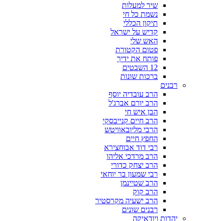
שיר למעלות
נשמת כל חי
תיקון הכללי
קדיש על ישראל
האש שלי
פטום הקטורת
פותח את ידיך
12 השבטים
ברכות שונות
רבנים
הרב עובדיה יוסף
הרב יורם אברג'ל
הבן איש חי
הרב חיים קנייבסקי
הרבי מליובאוויטש
החפץ חיים
רבי דוד אבוחצירא
הרב מרדכי אליהו
הרב יצחק כדורי
רבי שמעון בר יוחאי
הרב שטיינמן
הרב קוק
הרב ישעיה מקרסטיר
רבנים שונים
יהדות ויודאיקה