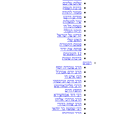
שלום עליכם
ברכת העסק
מזמור לתודה
מודים דרבנן
שיר למעלות
נשמת כל חי
תיקון הכללי
קדיש על ישראל
האש שלי
פטום הקטורת
פותח את ידיך
12 השבטים
ברכות שונות
רבנים
הרב עובדיה יוסף
הרב יורם אברג'ל
הבן איש חי
הרב חיים קנייבסקי
הרבי מליובאוויטש
החפץ חיים
רבי דוד אבוחצירא
הרב מרדכי אליהו
הרב יצחק כדורי
רבי שמעון בר יוחאי
הרב שטיינמן