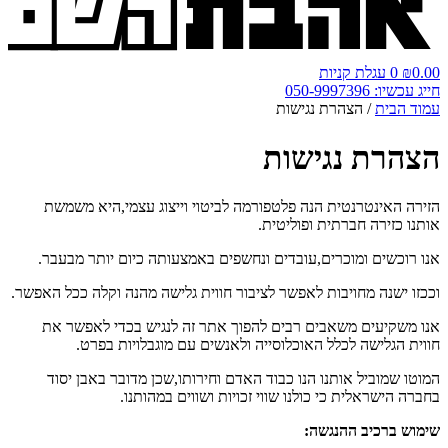
0.00
₪
0
עגלת קניות
חייג עכשיו: 050-9997396
עמוד הבית
/ הצהרת נגישות
הצהרת נגישות
הזירה האינטרנטית הנה פלטפורמה לביטוי וייצוג עצמי,היא משמשת
אותנו כזירה חברתית ופוליטית.
אנו רוכשים ומוכרים,עובדים ונחשפים באמצעותה כיום יותר מבעבר.
וככזו ישנה מחויבות לאפשר לציבור חווית גלישה מהנה וקלה ככל האפשר.
אנו משקיעים משאבים רבים להפוך אתר זה לנגיש בכדי לאפשר את
חווית הגלישה לכלל האוכלוסייה ולאנשים עם מוגבלויות בפרט.
המוטו שמוביל אותנו הנו כבוד האדם וחירותו,שכן מדובר באבן יסוד
בחברה הישראלית כי כולנו שווי זכויות ושווים במהותנו.
שימוש ברכיב ההנגשה
: