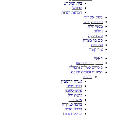
בית המקדש
הכותל
תמונות יהדות
בלוק אקרילי
כוסות קידוש
מגשי חלה
נטלות
סט חלקה
סט בר מצווה
פמוטים
צור קשר
ראשי
ברכון ברכת המזון
כיסויים לטלית ותפילין
תמונות זכוכית וקנבס
ברכות
אגרת הרמב"ן
בריך שמה
עלינו לשבח
אשת חיל
אשר יצר
ברכה למקווה
ברכת הבית
הדלקת נרות