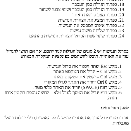
כפתור הגדלת סמן העכבר
כפתור הגדלת סמן העכבר ושינוי צבעו לשחור
כפתור מצב קריאת האתר
כפתור המציג את הצהרת הנגישות
כפתור איפוס המבטל את הנגישות
כפתור שליחת משוב נגישות
כפתור שינוי שפת הסרגל והצהרת הנגישות בהתאם
בסרגל הנגישות יש
2
סוגים של הגדלות לנוחיותכם
,
אך אם תרצו להגדיל
עוד את האותיות תוכלו להשתמש בפונקציות המקלדת הבאות
:
מקש Esc יפתח ויסגור את סרגל הנגישות
מקש Ctrl + יגדיל את הטקסט באתר
מקש Ctrl – יקטין את הטקסט באתר
מקש Ctrl 0 יחזיר את האתר לגדלו המקורי
מקש רווח (SPACE) יוריד את האתר כלפי מטה.
מקש F11 יגדיל את המסך לגודל מלא – לחיצה נוספת תקטין אותו
חזרה.
למען הסר ספק
:
אנחנו מחויבים להפוך את אתרינו לנגיש לכלל האנשים,בעלי יכולות ובעלי
מוגבלויות.