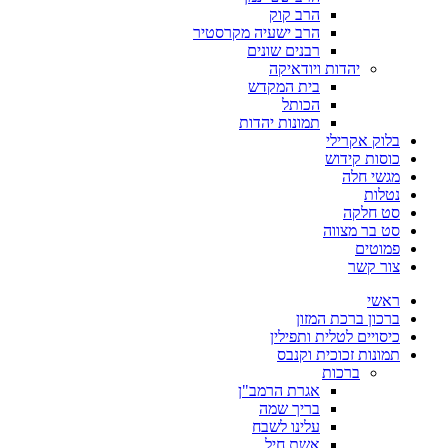
הרב קוק
הרב ישעיה מקרסטיר
רבנים שונים
יהדות ויודאיקה
בית המקדש
הכותל
תמונות יהדות
בלוק אקרילי
כוסות קידוש
מגשי חלה
נטלות
סט חלקה
סט בר מצווה
פמוטים
צור קשר
ראשי
ברכון ברכת המזון
כיסויים לטלית ותפילין
תמונות זכוכית וקנבס
ברכות
אגרת הרמב"ן
בריך שמה
עלינו לשבח
אשת חיל