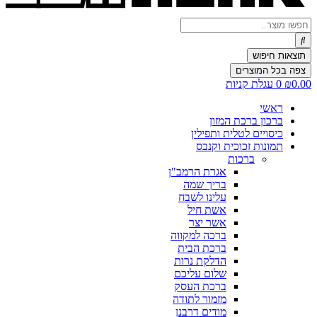
Search
...
תוצאות חיפוש
צפה בכל המוצרים
0.00
₪
0
עגלת קניות
ראשי
ברכון ברכת המזון
כיסויים לטלית ותפילין
תמונות זכוכית וקנבס
ברכות
אגרת הרמב"ן
בריך שמה
עלינו לשבח
אשת חיל
אשר יצר
ברכה למקווה
ברכת הבית
הדלקת נרות
שלום עליכם
ברכת העסק
מזמור לתודה
מודים דרבנן