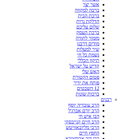
אשר יצר
ברכה למקווה
ברכת הבית
הדלקת נרות
שלום עליכם
ברכת העסק
מזמור לתודה
מודים דרבנן
שיר למעלות
נשמת כל חי
תיקון הכללי
קדיש על ישראל
האש שלי
פטום הקטורת
פותח את ידיך
12 השבטים
ברכות שונות
רבנים
הרב עובדיה יוסף
הרב יורם אברג'ל
הבן איש חי
הרב חיים קנייבסקי
הרבי מליובאוויטש
החפץ חיים
רבי דוד אבוחצירא