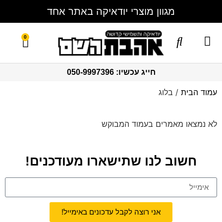
מגוון מוצרי יודאיקה באתר אחד
0
מגשי חלה
צור קשר
ברכון ברכת המזון
סט בר מצווה
כוסות קידוש
סט חלקה
תמונות זכוכית וקנבס
בלוק אקרילי
כיסויים לטלית ותפילין
חייג עכשיו: 050-9997396
עמוד הבית
/ בלוג
לא נמצאו מאמרים בעמוד המבוקש
חשוב לנו שתישארו מעודכנים!
אני רוצה לקבל עדכונים באימייל!